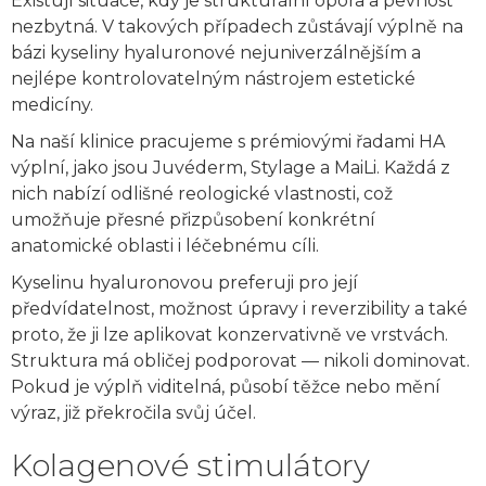
Existují situace, kdy je strukturální opora a pevnost
nezbytná. V takových případech zůstávají výplně na
bázi kyseliny hyaluronové nejuniverzálnějším a
nejlépe kontrolovatelným nástrojem estetické
medicíny.
Na naší klinice pracujeme s prémiovými řadami HA
výplní, jako jsou Juvéderm, Stylage a MaiLi. Každá z
nich nabízí odlišné reologické vlastnosti, což
umožňuje přesné přizpůsobení konkrétní
anatomické oblasti i léčebnému cíli.
Kyselinu hyaluronovou preferuji pro její
předvídatelnost, možnost úpravy i reverzibility a také
proto, že ji lze aplikovat konzervativně ve vrstvách.
Struktura má obličej podporovat — nikoli dominovat.
Pokud je výplň viditelná, působí těžce nebo mění
výraz, již překročila svůj účel.
Kolagenové stimulátory