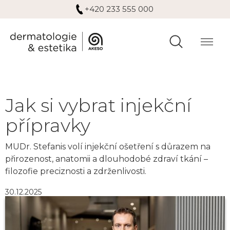
+420 233 555 000
Jak si vybrat injekční
přípravky
MUDr. Stefanis volí injekční ošetření s důrazem na
přirozenost, anatomii a dlouhodobé zdraví tkání –
filozofie preciznosti a zdrženlivosti.
30.12.2025