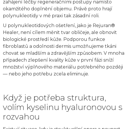
zahájení léčby regeneračními postupy namísto
okamžitého doplnění objemu. Právě proto hrají
polynukleotidy v mé praxi tak zásadní roli.
U polynukleotidových ošetření, jako je Rejuran®
Healer, není cílem měnit tvar obličeje, ale obnovit
biologické prostředí kůže. Podporou funkce
fibroblastů a odolnosti dermis umožňujeme tkáni
chovat se mladším a zdravějším způsobem. V mnoha
případech zlepšení kvality kůže v první fázi sníží
množství výplňového materiálu potřebného později
— nebo jeho potřebu zcela eliminuje.
Když je potřeba struktura,
volím kyselinu hyaluronovou s
rozvahou