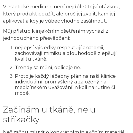
V estetické medicíně není nejdůležitější otázkou,
který produkt použít, ale proč jej zvolit, kam jej
aplikovat a kdy je vůbec vhodné zasáhnout.
Můj přístup k injekčním ošetřením vychází z
jednoduchého přesvědčení:
nejlepší výsledky respektují anatomii,
zachovávají mimiku a dlouhodobě zlepšují
kvalitu tkáně.
Trendy se mění, obličeje ne.
Proto je každý léčebný plán na naší klinice
individuální, promyšlený a založený na
medicínském uvažování, nikoli na rutině či
módě.
Začínám u tkáně, ne u
stříkačky
Než začnu mluvit o konkrétním injekčním materiálu,