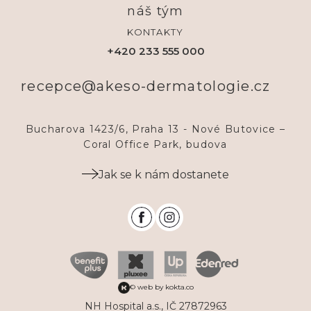
náš tým
KONTAKTY
+420 233 555 000
recepce@akeso-dermatologie.cz
Bucharova 1423/6, Praha 13 - Nové Butovice –
Coral Office Park, budova
Jak se k nám dostanete
© web by kokta.co
NH Hospital a.s., IČ 27872963