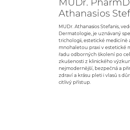
MUDr. PharmDr
Athanasios Stef
MUDr. Athanasios Stefanis, ve
Dermatologie, je uznávaný spec
trichologii, estetické medicíně 
mnohaletou praxi v estetické 
řadu odborných školení po cel
zkušenosti z klinického výzku
nejmodernější, bezpečná a při
zdraví a krásu pleti i vlasů s d
citlivý přístup.