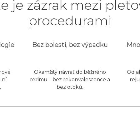
ite je zázrak mezi pleť
procedurami
logie
Bez bolesti, bez výpadku
Mno
 nové
Okamžitý návrat do běžného
Od a
lní
režimu – bez rekonvalescence a
reju
.
bez otoků.