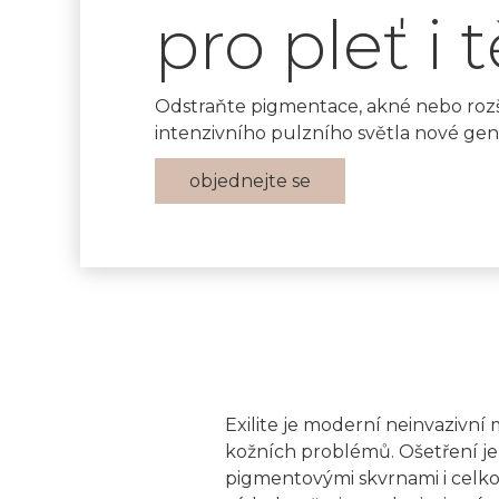
pro pleť i t
Odstraňte pigmentace, akné nebo rozš
intenzivního pulzního světla nové gen
objednejte se
Exilite je moderní neinvazivní 
kožních problémů. Ošetření je
pigmentovými skvrnami i celkov