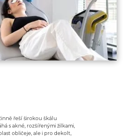
činně řeší širokou škálu
á s akné, rozšířenými žilkami,
t obličeje, ale i pro dekolt,