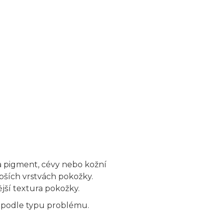
na pigment, cévy nebo kožní
bších vrstvách pokožky.
jší textura pokožky.
v podle typu problému.