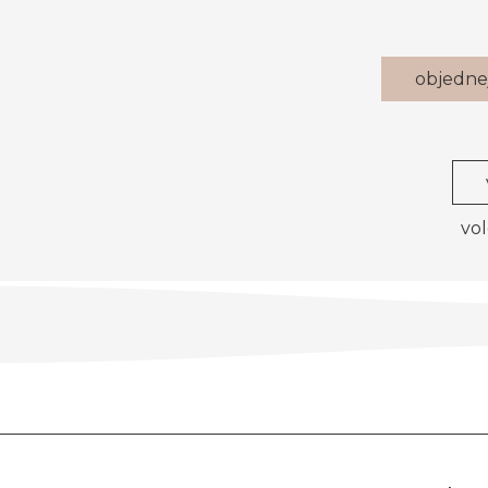
objedne
vol