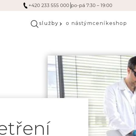
+420 233 555 000
po-pá 7:30 – 19:00
služby
o nás
tým
ceník
eshop
šetření