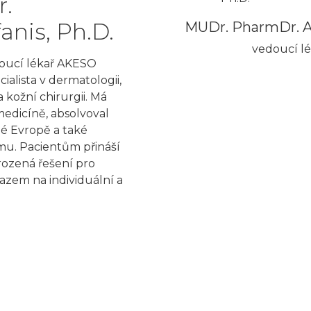
.
anis, Ph.D.
MUDr. PharmDr. At
vedoucí lé
doucí lékař AKESO
ialista v dermatologii,
a kožní chirurgii. Má
medicíně, absolvoval
é Evropě a také
mu. Pacientům přináší
rozená řešení pro
ůrazem na individuální a