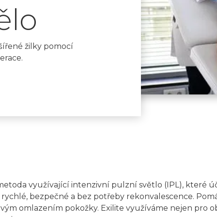
ělo
ířené žilky pomocí
erace.
metoda využívající intenzivní pulzní světlo (IPL), které ú
 rychlé, bezpečné a bez potřeby rekonvalescence. Pomáh
ým omlazením pokožky. Exilite využíváme nejen pro oblas