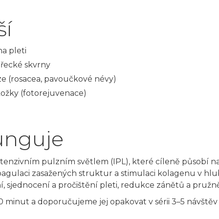
ší
a pleti
řecké skvrny
éze (rosacea, pavoučkové névy)
ožky (fotorejuvenace)
funguje
intenzivním pulzním světlem (IPL), které cíleně působí 
oagulaci zasažených struktur a stimulaci kolagenu v hlu
, sjednocení a pročištění pleti, redukce zánětů a pružně
40 minut a doporučujeme jej opakovat v sérii 3–5 návště