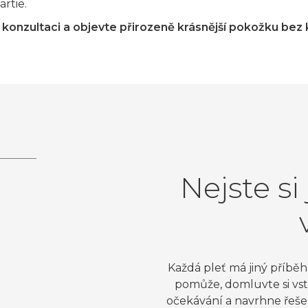
rtie.
konzultaci a objevte přirozeně krásnější pokožku be
Nejste si 
Každá pleť má jiný příbě
pomůže, domluvte si vst
očekávání a navrhne řešen