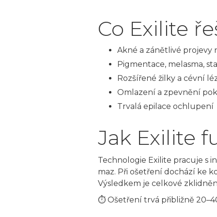
Co Exilite ře
Akné a zánětlivé projevy n
Pigmentace, melasma, sta
Rozšířené žilky a cévní l
Omlazení a zpevnění pok
Trvalá epilace ochlupení
Jak Exilite 
Technologie Exilite pracuje s 
maz. Při ošetření dochází ke k
Výsledkem je celkové zklidnění
⏱ Ošetření trvá přibližně 20–