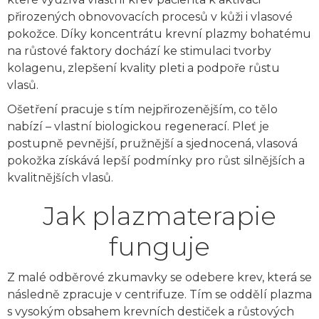
přirozených obnovovacích procesů v kůži i vlasové
pokožce. Díky koncentrátu krevní plazmy bohatému
na růstové faktory dochází ke stimulaci tvorby
kolagenu, zlepšení kvality pleti a podpoře růstu
vlasů.
Ošetření pracuje s tím nejpřirozenějším, co tělo
nabízí – vlastní biologickou regenerací. Pleť je
postupně pevnější, pružnější a sjednocená, vlasová
pokožka získává lepší podmínky pro růst silnějších a
kvalitnějších vlasů.
Jak plazmaterapie
funguje
Z malé odběrové zkumavky se odebere krev, která se
následně zpracuje v centrifuze. Tím se oddělí plazma
s vysokým obsahem krevních destiček a růstových