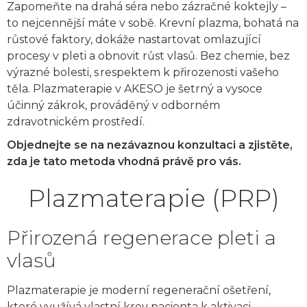
Zapomeňte na drahá séra nebo zázračné koktejly –
to nejcennější máte v sobě. Krevní plazma, bohatá na
růstové faktory, dokáže nastartovat omlazující
procesy v pleti a obnovit růst vlasů. Bez chemie, bez
výrazné bolesti, s respektem k přirozenosti vašeho
těla. Plazmaterapie v AKESO je šetrný a vysoce
účinný zákrok, prováděný v odborném
zdravotnickém prostředí.
Objednejte se na nezávaznou konzultaci a zjistěte,
zda je tato metoda vhodná právě pro vás.
Plazmaterapie (PRP)
Přirozená regenerace pleti a
vlasů
Plazmaterapie je moderní regenerační ošetření,
které využívá vlastní krev pacienta k aktivaci