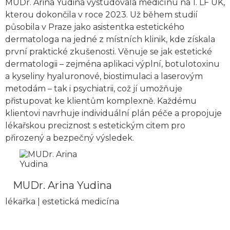
MUDr. Arina Yudina vystudovala medicínu na 1. LF UK,
kterou dokončila v roce 2023. Už během studií
působila v Praze jako asistentka estetického
dermatologa na jedné z místních klinik, kde získala
první praktické zkušenosti. Věnuje se jak estetické
dermatologii – zejména aplikaci výplní, botulotoxinu
a kyseliny hyaluronové, biostimulaci a laserovým
metodám – tak i psychiatrii, což jí umožňuje
přistupovat ke klientům komplexně. Každému
klientovi navrhuje individuální plán péče a propojuje
lékařskou preciznost s estetickým citem pro
přirozený a bezpečný výsledek.
MUDr. Arina Yudina
lékařka | estetická medicína