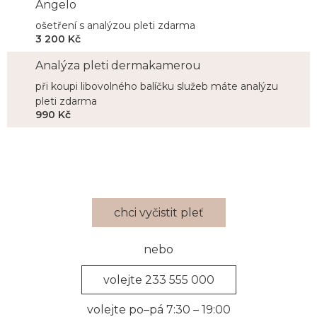
Angelo
ošetření s analýzou pleti zdarma
3 200 Kč
Analýza pleti dermakamerou
při koupi libovolného balíčku služeb máte analýzu
pleti zdarma
990 Kč
chci vyčistit pleť
nebo
volejte 233 555 000
volejte po–pá 7:30 – 19:00