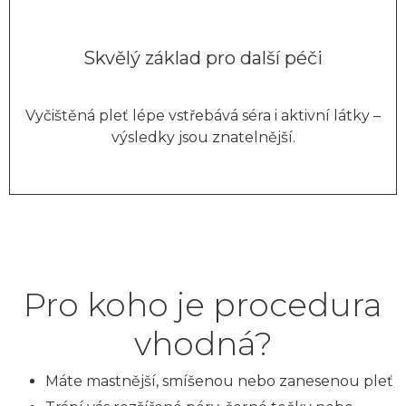
Skvělý základ pro další péči
Vyčištěná pleť lépe vstřebává séra i aktivní látky –
výsledky jsou znatelnější.
Pro koho je procedura
vhodná?
Máte mastnější, smíšenou nebo zanesenou pleť