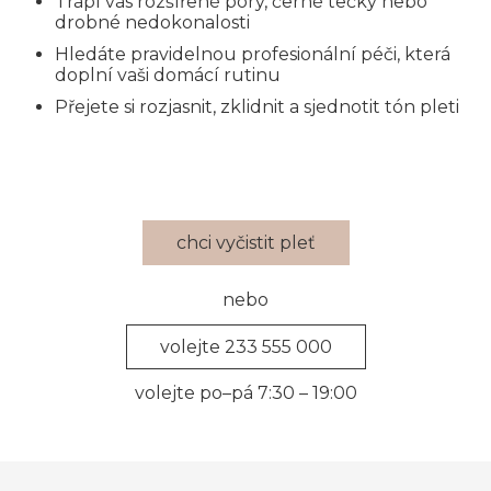
Trápí vás rozšířené póry, černé tečky nebo
drobné nedokonalosti
Hledáte pravidelnou profesionální péči, která
doplní vaši domácí rutinu
Přejete si rozjasnit, zklidnit a sjednotit tón pleti
chci vyčistit pleť
nebo
volejte 233 555 000
volejte po–pá 7:30 – 19:00