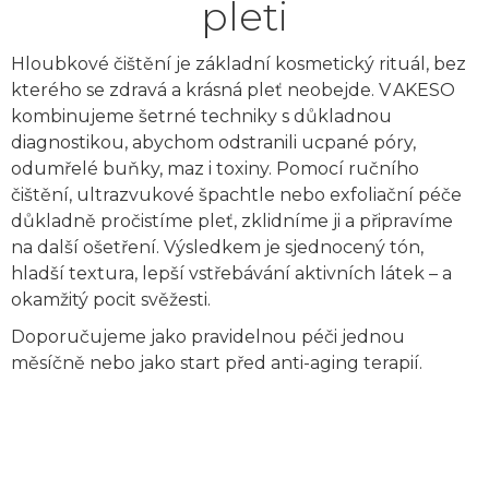
pleti
Hloubkové čištění je základní kosmetický rituál, bez
kterého se zdravá a krásná pleť neobejde. V AKESO
kombinujeme šetrné techniky s důkladnou
diagnostikou, abychom odstranili ucpané póry,
odumřelé buňky, maz i toxiny. Pomocí ručního
čištění, ultrazvukové špachtle nebo exfoliační péče
důkladně pročistíme pleť, zklidníme ji a připravíme
na další ošetření. Výsledkem je sjednocený tón,
hladší textura, lepší vstřebávání aktivních látek – a
okamžitý pocit svěžesti.
Doporučujeme jako pravidelnou péči jednou
měsíčně nebo jako start před anti-aging terapií.